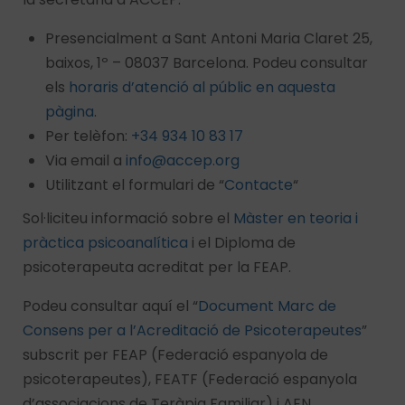
Presencialment a Sant Antoni Maria Claret 25,
baixos, 1º – 08037 Barcelona. Podeu consultar
els
horaris d’atenció al públic en aquesta
pàgina
.
Per telèfon:
+34 934 10 83 17
Via email a
info@accep.org
Utilitzant el formulari de “
Contacte
“
Sol·liciteu informació sobre el
Màster en teoria i
pràctica psicoanalítica
i el Diploma de
psicoterapeuta acreditat per la FEAP.
Podeu consultar aquí el “
Document Marc de
Consens per a l’Acreditació de Psicoterapeutes
”
subscrit per FEAP (Federació espanyola de
psicoterapeutes), FEATF (Federació espanyola
d’associacions de Teràpia Familiar) i AEN