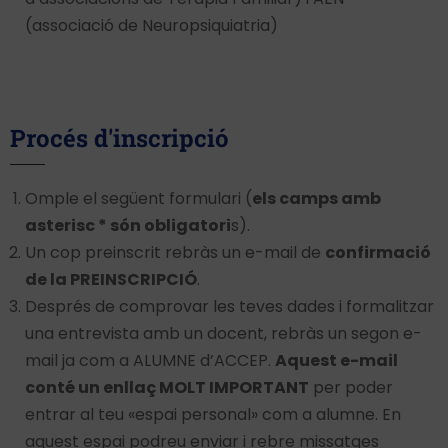
(associació de Neuropsiquiatria)
Procés d'inscripció
Omple el següent formulari (
els camps amb
asterisc * són obligatori
s).
Un cop preinscrit rebràs un e-mail de
confirmació
de la PREINSCRIPCIÓ
.
Després de comprovar les teves dades i formalitzar
una entrevista amb un docent, rebràs un segon e-
mail ja com a ALUMNE d’ACCEP.
Aquest e-mail
conté un enllaç MOLT IMPORTANT
per poder
entrar al teu «espai personal» com a alumne. En
aquest espai podreu enviar i rebre missatges