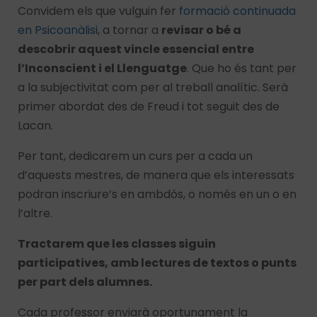
Convidem els que vulguin fer
formació continuada
en Psicoanàlisi
, a tornar a
revisar o bé a
descobrir aquest vincle essencial entre
l’Inconscient i el Llenguatge
. Que ho és tant per
a la subjectivitat com per al treball analític. Serà
primer abordat des de Freud i tot seguit des de
Lacan.
Per tant, dedicarem un curs per a cada un
d’aquests mestres, de manera que els interessats
podran inscriure’s en ambdós, o només en un o en
l’altre.
Tractarem que les classes siguin
participatives, amb lectures de textos o punts
per part dels alumnes.
Cada professor enviarà oportunament la