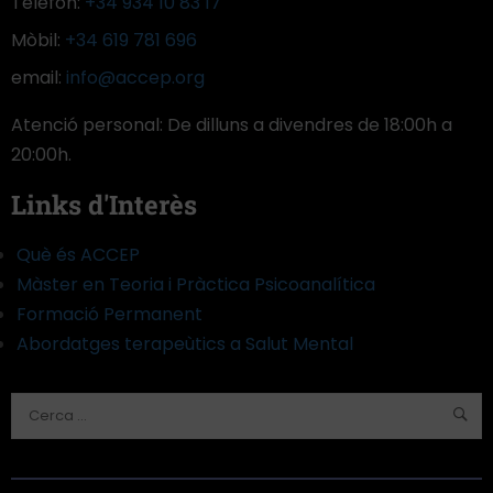
Telèfon:
+34 934 10 83 17
Mòbil:
+34 619 781 696
email:
info@accep.org
Atenció personal: De dilluns a divendres de 18:00h a
20:00h.
Links d'Interès
Què és ACCEP
Màster en Teoria i Pràctica Psicoanalítica
Formació Permanent
Abordatges terapeùtics a Salut Mental