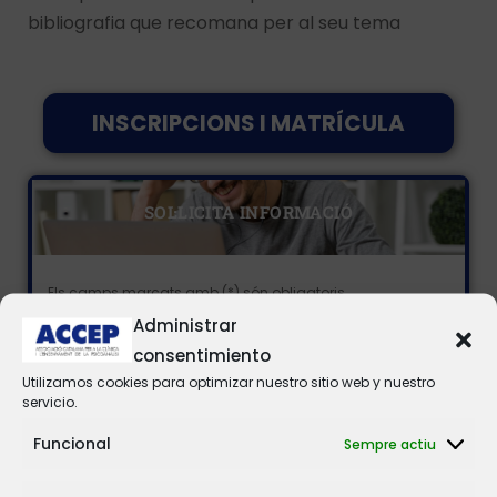
bibliografia que recomana per al seu tema
INSCRIPCIONS I MATRÍCULA
SOL·LICITA INFORMACIÓ
Els camps marcats amb (*) són obligatoris.
Administrar
consentimiento
Utilizamos cookies para optimizar nuestro sitio web y nuestro
servicio.
Funcional
Sempre actiu