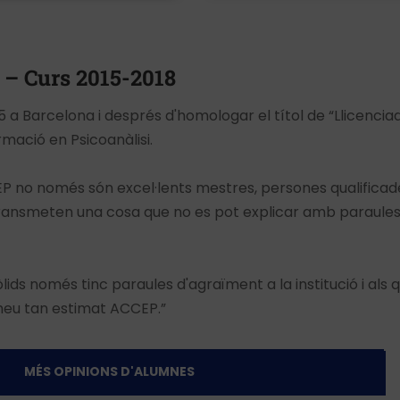
 – Curs 2015-2018
5 a Barcelona i després d'homologar el títol de “Llicenciad
mació en Psicoanàlisi.
EP no només són excel·lents mestres, persones qualific
e transmeten una cosa que no es pot explicar amb paraule
lids només tinc paraules d'agraïment a la institució i als
meu tan estimat ACCEP.”
MÉS OPINIONS D'ALUMNES