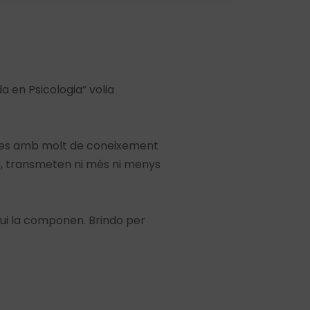
a en Psicologia” volia
ades amb molt de coneixement
s, transmeten ni més ni menys
 qui la componen. Brindo per