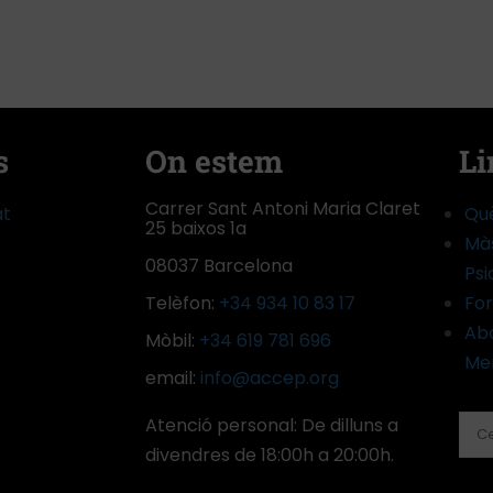
s
On estem
Li
Carrer Sant Antoni Maria Claret
at
Qu
25 baixos 1a
Màs
08037 Barcelona
Psi
Telèfon:
+34 934 10 83 17
Fo
Abo
Mòbil:
+34 619 781 696
Me
email:
info@accep.org
Atenció personal: De dilluns a
divendres de 18:00h a 20:00h.