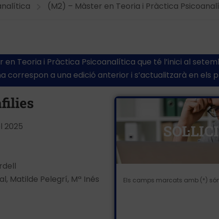
nalítica
(M2) – Màster en Teoria i Pràctica Psicoanalí
en Teoria i Pràctica Psicoanalítica que té l’inici al set
 correspon a una edició anterior i s’actualitzarà en els
filies
el 2025
SOL·LI
rdell
al, Matilde Pelegrí, Mª Inés
Els camps marcats amb (*) són 