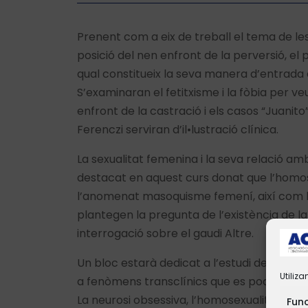
Prenent com a eix de treball el tema de les
posició del nen enfront de la perversió, el 
qual constitueix la seva manera d’entrada e
S’examinaran el fetitxisme i la fòbia per ve
enfront de la castració i els casos “Juanito
Ferenczi serviran d’il•lustració clínica.
La sexualitat femenina i la seva relació amb
destacat en aquest curs donat que l’homos
l’anomenat masoquisme femení, així com la
plantegen la pregunta de l’existència de la
interrogació sobre el gaudi Altre.
Un bloc estarà dedicat a l’estudi dels tre
Utiliz
a fenòmens transclínics que es poden trob
La neurosi obsessiva, l’homosexualitat de Sch
Fun