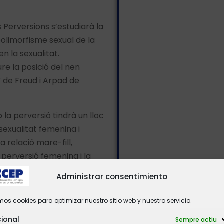
 Perversions s’estudiarà la
polimorfisme sexual de la
n la sexualitat.
ure la posició del nen
” de Freud i Arpad de
 la perversió tindrà un lloc
exualitat femenina i
 relació mare-fill,
 perversió femenina i la
Administrar consentimiento
ts de perversió entesos com
amos cookies para optimizar nuestro sitio web y nuestro servicio.
ar en diverses estructures.
reber, i l’anàlisi d’un cas
cional
Sempre actiu