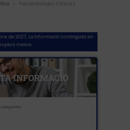
tica
Psicopatologia i Clínica II
embre de 2027. La informació continguda en
 propers mesos.
CITA INFORMACIÓ
obligatoris.