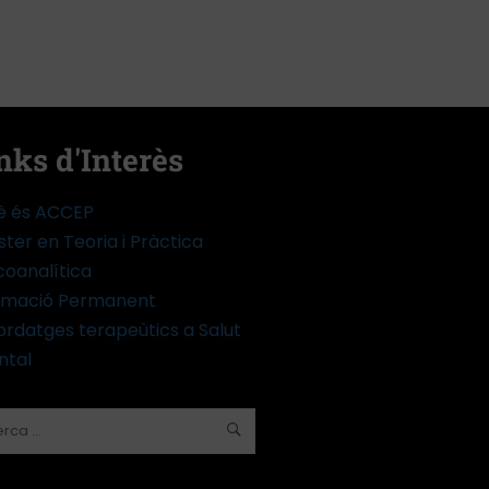
nks d'Interès
è és ACCEP
ter en Teoria i Pràctica
coanalítica
rmació Permanent
rdatges terapeùtics a Salut
ntal