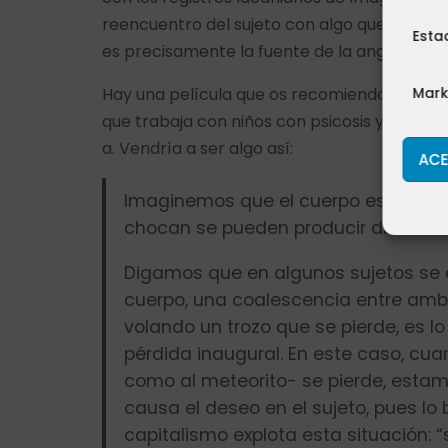
reencuentro del sujeto con algo que no deber
Esta
es precisamente la fuente de la angustia. Y e
Mark
Hay una película que os recomiendo a todos –
que trabaja con niños con psicosis y autism
a. Vendría a ser algo así:
ACE
Imaginemos que el cuerpo es la tier
chocan se pueden producir diversos
Digamos que en algunos sujetos se c
cuerpo, una coalescencia entre amb
volando un trozo que se pierde, es l
pérdida inaugural. En este caso, cua
como al meteorito- se pierde, estamos
causa el deseo en el sujeto, pues lo
capitalismo explota esta situación: “s