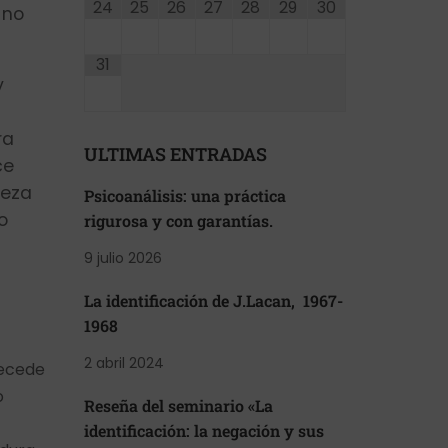
24
25
26
27
28
29
30
 no
31
y
ra
ULTIMAS ENTRADAS
ce
ieza
Psicoanálisis: una práctica
o
rigurosa y con garantías.
9 julio 2026
La identificación de J.Lacan, 1967-
1968
2 abril 2024
recede
o
Reseña del seminario «La
identificación: la negación y sus