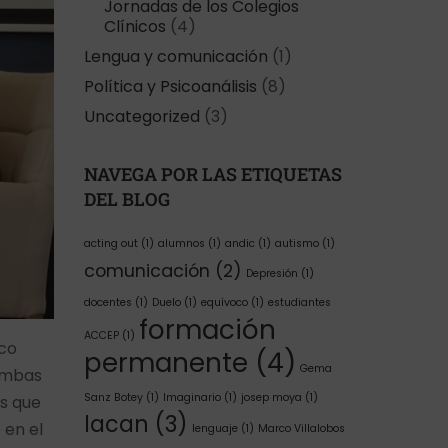
Jornadas de los Colegios
Clínicos
(4)
Lengua y comunicación
(1)
Política y Psicoanálisis
(8)
Uncategorized
(3)
NAVEGA POR LAS ETIQUETAS
DEL BLOG
acting out
(1)
alumnos
(1)
andic
(1)
autismo
(1)
comunicación
(2)
Depresión
(1)
docentes
(1)
Duelo
(1)
equívoco
(1)
estudiantes
formación
ACCEP
(1)
ico
permanente
(4)
Gema
 ambas
Sanz Botey
(1)
Imaginario
(1)
josep moya
(1)
s que
lacan
(3)
 en el
lenguaje
(1)
Marco Villalobos