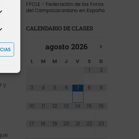
FFCLE - Federación de los Foros
. Esta
del CampoLacaniano en España
CALENDARIO DE CLASES
(1)
 objeto
agosto
2026
CIAS
L
M
M
J
V
S
D
1
2
e y
3
4
5
6
8
9
7
10
11
12
13
14
15
16
17
18
19
20
21
22
23
que