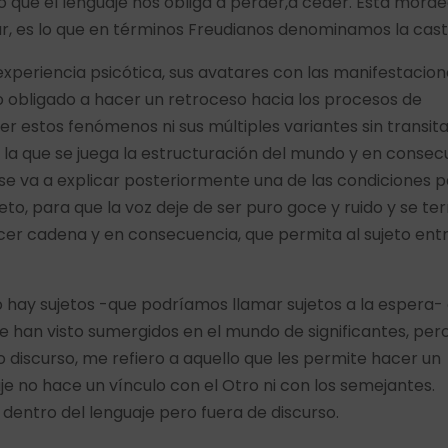
 que el lenguaje nos obliga a perder,a ceder. Ésta mord
r, es lo que en términos Freudianos denominamos la cast
experiencia psicótica, sus avatares con las manifestacion
eo obligado a hacer un retroceso hacia los procesos de
r estos fenómenos ni sus múltiples variantes sin transit
 la que se juega la estructuración del mundo y en consec
e va a explicar posteriormente una de las condiciones 
jeto, para que la voz deje de ser puro goce y ruido y se te
er cadena y en consecuencia, que permita al sujeto ent
 hay sujetos -que podríamos llamar sujetos a la espera-
se han visto sumergidos en el mundo de significantes, per
 discurso, me refiero a aquello que les permite hacer un
uaje no hace un vínculo con el Otro ni con los semejantes.
dentro del lenguaje pero fuera de discurso.