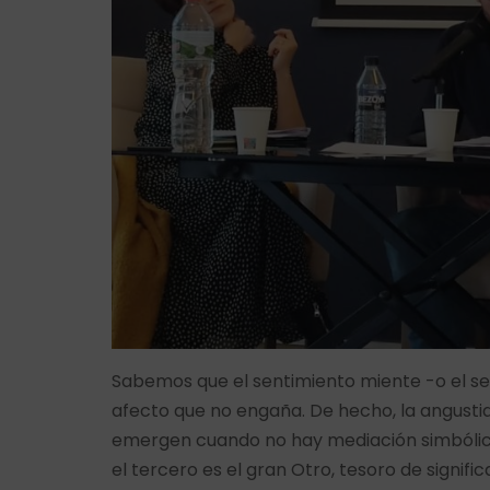
Sabemos que el sentimiento miente -o el se
afecto que no engaña. De hecho, la angustia
emergen cuando no hay mediación simbólica
el tercero es el gran Otro, tesoro de signifi