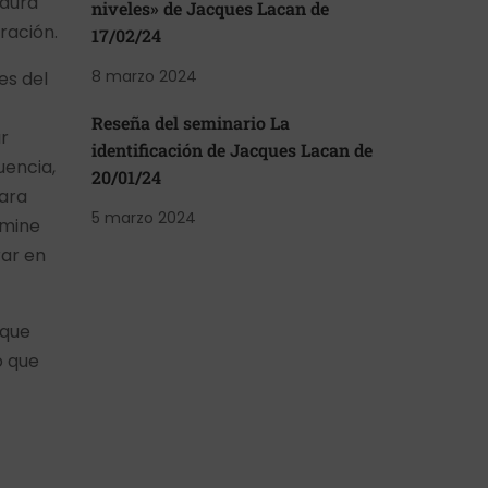
edura
niveles» de Jacques Lacan de
ración.
17/02/24
8 marzo 2024
es del
Reseña del seminario La
ar
identificación de Jacques Lacan de
uencia,
20/01/24
para
5 marzo 2024
rmine
rar en
 que
o que