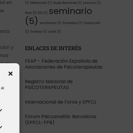
ial en
(1)
Melancolía
(1)
Nudo Borromeo
(1)
psicosis
(1)
seminario
ue
Real
(1)
RSI
(1)
(5)
semántica
(1)
Símbolico
(1)
traducción
senta
(1)
Tristeza
(1)
zizek
(1)
ción y
ENLACES DE INTERÉS
emos
FEAP - Federación Española de
to no
Asociaciones de Psicoterapeutas
o un
Registro Nacional de
PSICOTERAPEUTAS
 él
de lo
Internacional de Foros y EPFCL
mente
Fòrum Psicoanalític Barcelona
(EPFCL-FPB)
izado
ómo un