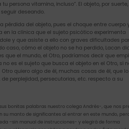
tu persona vitamina, incluso”. El objeto, por suerte,
 seguir deseando.
a pérdida del objeto, pues el choque entre cuerpo 
a en la clínica que el sujeto psicótico experimenta
ole y que asiste a ello con graves dificultades pa
odo caso, cómo el objeto no se ha perdido, Lacan di
cto es que el mundo, el Otro, podríamos decir que emp
a no es el sujeto que busca el objeto en el Otro, si n
El Otro quiero algo de él, muchas cosas de él, que lo
e perplejidad, persecutorias, etc. respecto a su
sus bonitas palabras nuestro colega Andrés-, que nos p
n su manto de significantes al entrar en este mundo, per
eda –sin manual de instrucciones- y elegirá de forma