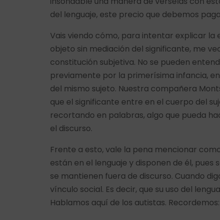
insondable una manera de vérselas con esto
del lenguaje, este precio que debemos paga
Vais viendo cómo, para intentar explicar la 
objeto sin mediación del significante, me v
constitución subjetiva. No se pueden entende
previamente por la primerísima infancia, en
del mismo sujeto. Nuestra compañera Monts
que el significante entre en el cuerpo del su
recortando en palabras, algo que pueda hac
el discurso.
Frente a esto, vale la pena mencionar como
están en el lenguaje y disponen de él, pues 
se mantienen fuera de discurso. Cuando digo
vínculo social. Es decir, que su uso del leng
Hablamos aquí de los autistas. Recordemos: 