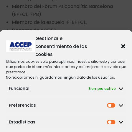
Miembro del Fòrum Psicoanalític Barcelona
(EPFCL-FPB)
Miembro de la escuela IF-EPFCL,
Docente de ACCEP
Ex-Psicologa en el centro de planificación familiar
Gestionar el
de Vilanova y la Geltrú
consentimiento de las
Co-fundadora de varios espacios familiares en
cookies
Catalunya desde 1995. «La casa oberta», «l’espai
Utilizamos cookies solo para optimizar nuestro sitio web y conocer
que partes de él son más interesantes y así mejorar el servicio que
de mar», «La caseta de ribes» y la «caseta de
prestamos.
roquetes».
No recopilamos ni guardamos ningún dato de los usuarios.
Miembro del grupo europeo internacional de
Funcional
Siempre activo
«Maisons vertés».
Dirección de email:
matilde.pelegri@gmail.com
Preferencias
Estadísticas