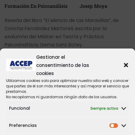
Formación En Psicoanálisis
Josep Moya
Reseña del libro “El silencio de Las Maravillas”, de
Concha Fernández Martorell, escrita por la
exalumna del Máster en Teoría y Práctica
Psicoanalítica, Gema Sanz Botey.
Gestionar el
LEER MÁS
consentimiento de las
cookies
Utilizamos cookies solo para optimizar nuestro sitio web y conocer
Límite y función de la angustia. Duelo, manía y
que partes de él son más interesantes y así mejorar el servicio que
melancolía
prestamos.
No recopilamos ni guardamos ningún dato de los usuarios.
Categorías
Etiquetas
Funcional
Siempre activo
Formación En Psicoanálisis
Angustia
El pasado sábado, 17 de junio, tuvimos la suerte de
Preferencias
contar con Bernard Nominé para concluir el trabajo