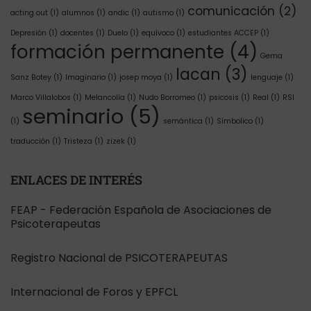
comunicación
(2)
acting out
(1)
alumnos
(1)
andic
(1)
autismo
(1)
Depresión
(1)
docentes
(1)
Duelo
(1)
equívoco
(1)
estudiantes ACCEP
(1)
formación permanente
(4)
Gema
lacan
(3)
Sanz Botey
(1)
Imaginario
(1)
josep moya
(1)
lenguaje
(1)
Marco Villalobos
(1)
Melancolía
(1)
Nudo Borromeo
(1)
psicosis
(1)
Real
(1)
RSI
seminario
(5)
(1)
semántica
(1)
Símbolico
(1)
traducción
(1)
Tristeza
(1)
zizek
(1)
ENLACES DE INTERÉS
FEAP - Federación Española de Asociaciones de
Psicoterapeutas
Registro Nacional de PSICOTERAPEUTAS
Internacional de Foros y EPFCL