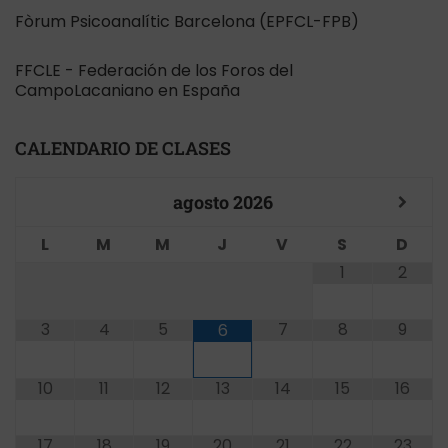
Fòrum Psicoanalític Barcelona (EPFCL-FPB)
FFCLE - Federación de los Foros del
CampoLacaniano en España
CALENDARIO DE CLASES
agosto
2026
L
M
M
J
V
S
D
1
2
3
4
5
7
8
9
6
10
11
12
13
14
15
16
17
18
19
20
21
22
23