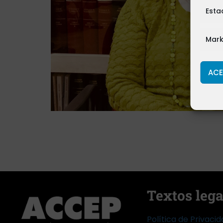
Esta
Mark
ACE
Textos lega
Política de Privaci