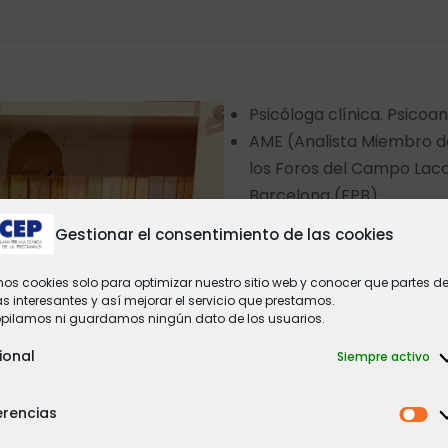
Psicóloga clínica. Psicoan
AME (Analista Miembro de
los Foros del Campo Laca
Barcelona (FPB).
Atención psicoanalítica 
Gestionar el consentimiento de las cookies
adolescentes.
Práctica privada de la pr
mos cookies solo para optimizar nuestro sitio web y conocer que partes de
 interesantes y así mejorar el servicio que prestamos.
Supervisora clínica desde
opilamos ni guardamos ningún dato de los usuarios.
Psicoterapeuta de niños 
ional
Ajuntament de La Llagosta
Siempre activo
Miembro del Torn d’Inter
Nacionals i internacional
erencias
Miembro del Comitè Tècni