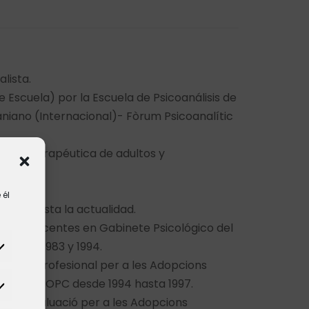
alista.
 Escuela) por la Escuela de Psicoanálisis de
niano (Internacional)- Fòrum Psicoanalític
y psicoterapéutica de adultos y
ofesión.
 él
 1985 hasta la actualidad.
y adolescentes en Gabinete Psicológico del
 entre 1983 y 1994.
venció Profesional per a les Adopcions
s por el COPC desde 1994 hasta 1997.
c d’Avaluació per a les Adopcions