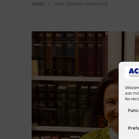
Inicio
Inés Rosales Manfredi
Utiliza
son más
No rec
Func
Pref