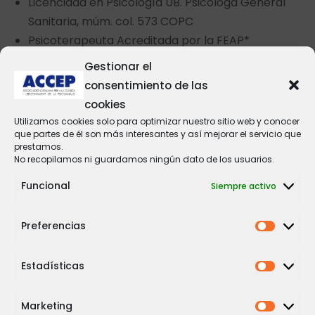
Licenciada en Psicología UB. Psicóloga General
Sanitaria, múm. col. 573 COPC
Psicoterapeuta Acreditada por la FEAP*
Miembro del Equipo Clínico CIPIAIS, Coordinadora
Gestionar el
Clínica Infanto-Juvenil y del Programa IMMS
consentimiento de las
Ayuntamiento de Barcelona
cookies
Práctica Clínica Privada
Utilizamos cookies solo para optimizar nuestro sitio web y conocer
Co-coordinadora de RHIPNA 2018-2021
que partes de él son más interesantes y así mejorar el servicio que
prestamos.
Colaboradora Técnica ECAI Adopción
No recopilamos ni guardamos ningún dato de los usuarios.
Internacional 2000-2012
Funcional
Siempre activo
Dirección de email:
agasull@copc.cat
Preferencias
Estadísticas
Marketing