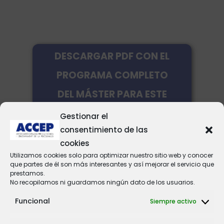
DESCARGAR PDF CON EL
PROGRAMA COMPLETO
DEL MÁSTER PARA ESTE
AÑO ACADÉMICO
Gestionar el
consentimiento de las
cookies
Utilizamos cookies solo para optimizar nuestro sitio web y conocer
que partes de él son más interesantes y así mejorar el servicio que
prestamos.
No recopilamos ni guardamos ningún dato de los usuarios.
Funcional
Siempre activo
SOLICITA INFORMACIÓN