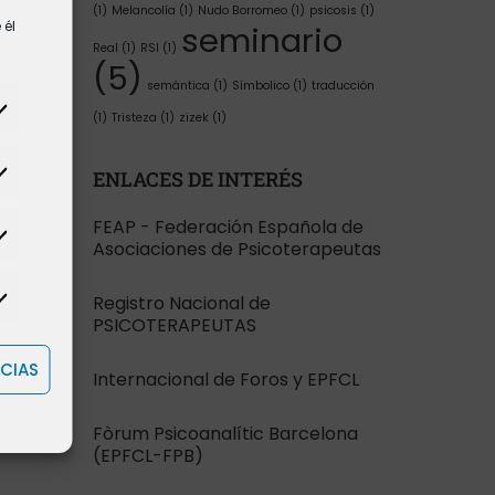
(1)
Melancolía
(1)
Nudo Borromeo
(1)
psicosis
(1)
 él
seminario
Real
(1)
RSI
(1)
(5)
semántica
(1)
Símbolico
(1)
traducción
(1)
Tristeza
(1)
zizek
(1)
ENLACES DE INTERÉS
FEAP - Federación Española de
Asociaciones de Psicoterapeutas
Registro Nacional de
PSICOTERAPEUTAS
CIAS
Internacional de Foros y EPFCL
Fòrum Psicoanalític Barcelona
(EPFCL-FPB)