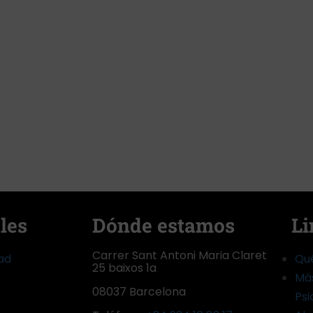
les
Dónde estamos
Li
Carrer Sant Antoni Maria Claret
dad
Qu
25 baixos 1a
Más
08037 Barcelona
Psi