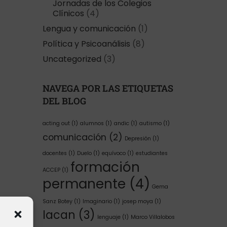
Jornadas de los Colegios
Clínicos
(4)
Lengua y comunicación
(1)
Política y Psicoanálisis
(8)
Uncategorized
(3)
NAVEGA POR LAS ETIQUETAS
DEL BLOG
acting out
(1)
alumnos
(1)
andic
(1)
autismo
(1)
comunicación
(2)
Depresión
(1)
docentes
(1)
Duelo
(1)
equívoco
(1)
estudiantes
formación
ACCEP
(1)
permanente
(4)
Gema
Sanz Botey
(1)
Imaginario
(1)
josep moya
(1)
lacan
(3)
lenguaje
(1)
Marco Villalobos