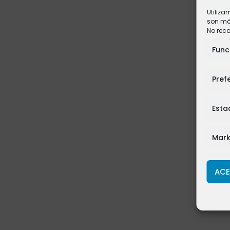
Utiliza
son más
No rec
Func
Pref
Esta
Mark
ACE