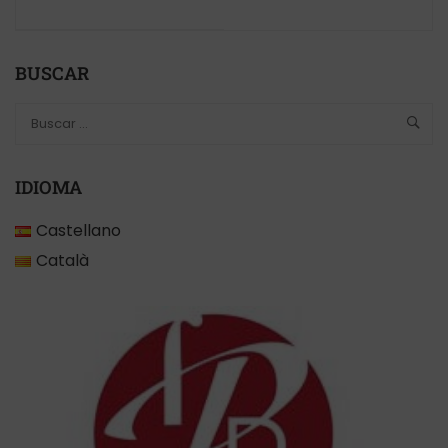
vínculo en
psicoanálisis
construcción
BUSCAR
IDIOMA
Castellano
Català