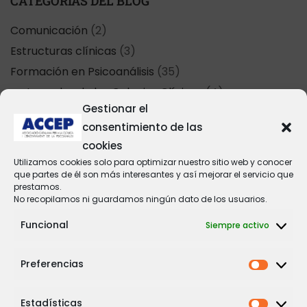
CATEGORÍAS DEL BLOG
Comunicación
(2)
Estructuras clínicas
(3)
Formación en Psicoanálisis
(35)
Jornadas de los Colegios Clínicos
(4)
Gestionar el
Lengua y comunicación
(1)
consentimiento de las
Política y Psicoanálisis
(8)
cookies
Uncategorized
(3)
Utilizamos cookies solo para optimizar nuestro sitio web y conocer
que partes de él son más interesantes y así mejorar el servicio que
prestamos.
NAVEGA POR LAS ETIQUETAS DEL BLOG
No recopilamos ni guardamos ningún dato de los usuarios.
comunicación
(2)
Funcional
acting out
(1)
alumnos
(1)
andic
(1)
autismo
(1)
Siempre activo
Depresión
(1)
docentes
(1)
Duelo
(1)
equívoco
(1)
estudiantes ACCEP
(1)
formación permanente
(4)
Preferencias
Gema
lacan
(3)
Sanz Botey
(1)
Imaginario
(1)
josep moya
(1)
lenguaje
(1)
Estadísticas