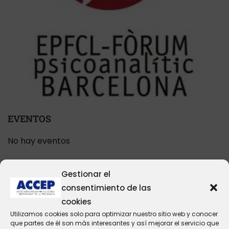
EVENTOS
No hay eventos
Gestionar el
CATEGORÍAS DEL BLOG
consentimiento de las
cookies
Comunicación
(2)
Utilizamos cookies solo para optimizar nuestro sitio web y conocer
Estructuras clínicas
(3)
que partes de él son más interesantes y así mejorar el servicio que