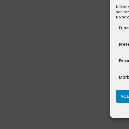
Utiliza
son más
No rec
Func
Pref
Esta
Mark
ACE