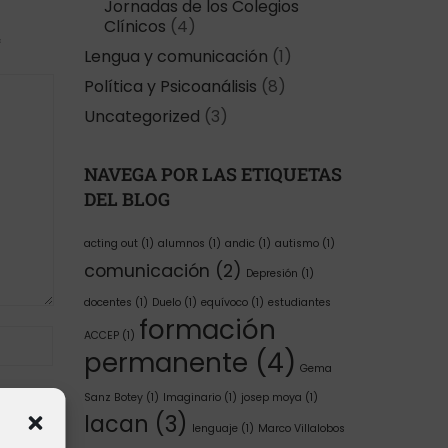
Jornadas de los Colegios
Clínicos
(4)
*
Lengua y comunicación
(1)
Política y Psicoanálisis
(8)
Uncategorized
(3)
NAVEGA POR LAS ETIQUETAS
DEL BLOG
acting out
(1)
alumnos
(1)
andic
(1)
autismo
(1)
comunicación
(2)
Depresión
(1)
docentes
(1)
Duelo
(1)
equívoco
(1)
estudiantes
formación
ACCEP
(1)
permanente
(4)
Gema
Sanz Botey
(1)
Imaginario
(1)
josep moya
(1)
lacan
(3)
lenguaje
(1)
Marco Villalobos