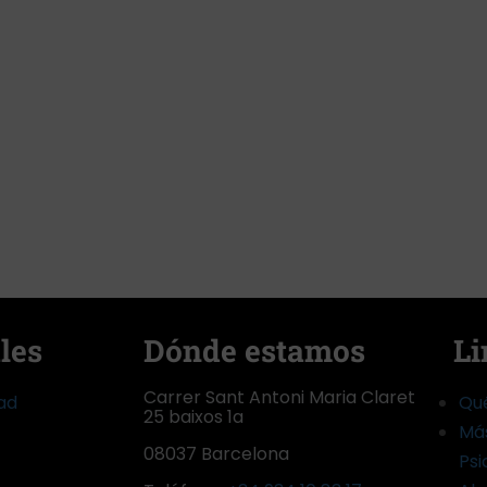
les
Dónde estamos
Li
Carrer Sant Antoni Maria Claret
dad
Qu
25 baixos 1a
Más
08037 Barcelona
Psi