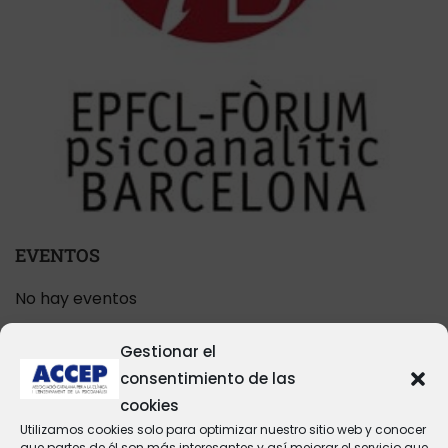
EVENTOS
No hay eventos
Gestionar el
consentimiento de las
CATEGORÍAS DEL BLOG
cookies
Comunicación
(2)
Utilizamos cookies solo para optimizar nuestro sitio web y conocer
que partes de él son más interesantes y así mejorar el servicio que